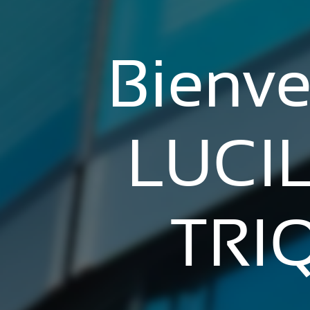
Bienve
LUCI
TRI